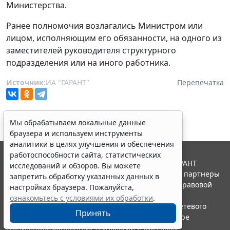
Министерства.
Ранее полномочия возлагались Министром или
лицом, исполняющим его обязанности, на одного из
заместителей руководителя структурного
подразделения или на иного работника.
Источник:
ИА "ГАРАНТ"
Перепечатка
Мы обрабатываем локальные данные
браузера и используем инструменты
аналитики в целях улучшения и обеспечения
работоспособности сайта, статистических
© ООО "НПП "ГАРАНТ-СЕРВИС", 2026. Система ГАРАНТ
исследований и обзоров. Вы можете
выпускается с 1990 года. Компания "Гарант" и ее партнеры
запретить обработку указанных данных в
являются участниками Российской ассоциации правовой
настройках браузера. Пожалуйста,
информации ГАРАНТ.
ознакомьтесь с условиями их обработки
.
Портал ГАРАНТ.РУ зарегистрирован в качестве сетевого
Принять
издания Федеральной службой по надзору в сфере
связи,информационных технологий и массовых