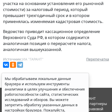
участка на основании установления его рыночной
стоимости) за налоговый период, который
превышает трехгодичный срок и в котором
применялась изменяемая кадастровая стоимость.
Ведомство приводит кассационное определение
Верховного Суда РФ, в котором содержится
аналогичная позиция о перерасчете налога,
аналогичная вышеуказанной.
Источник:
ИА "ГАРАНТ"
Перепечатка
Мы обрабатываем локальные данные
браузера и используем инструменты
аналитики в целях улучшения и обеспечения
работоспособности сайта, статистических
© ООО "НПП "ГАРАНТ-СЕРВИС", 2026. Система ГАРАНТ
исследований и обзоров. Вы можете
выпускается с 1990 года. Компания "Гарант" и ее партнеры
запретить обработку указанных данных в
являются участниками Российской ассоциации правовой
настройках браузера. Пожалуйста,