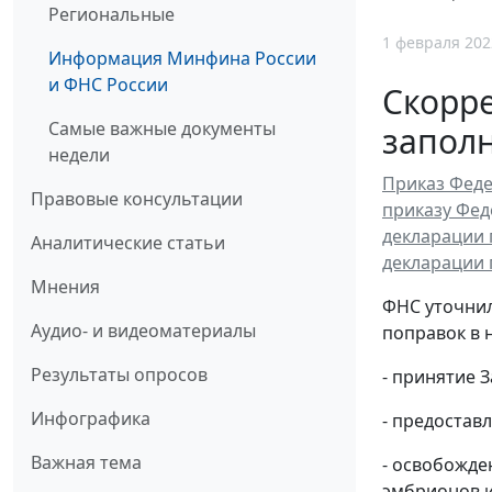
Региональные
1 февраля 202
Информация Минфина России
и ФНС России
Скорр
Самые важные документы
запол
недели
Приказ Феде
Правовые консультации
приказу Фед
декларации 
Аналитические статьи
декларации 
Мнения
ФНС уточнил
Аудио- и видеоматериалы
поправок в 
Результаты опросов
- принятие 
Инфографика
- предостав
Важная тема
- освобожде
эмбрионов и