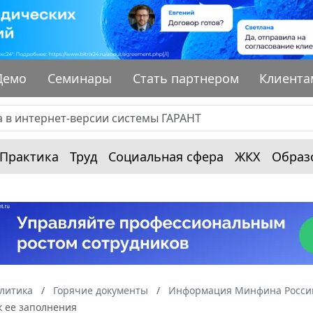
Демо
Семинары
Стать партнером
Клиента
Практика
Труд
Социальная сфера
ЖКХ
Образ
алитика
Горячие документы
Информация Минфина России
к ее заполнения