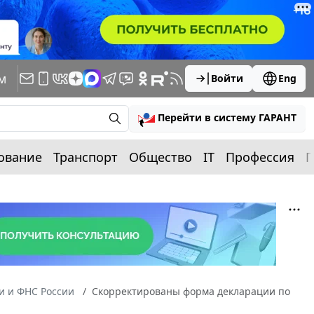
м
Войти
Eng
Перейти в систему ГАРАНТ
ование
Транспорт
Общество
IT
Профессия
П
 и ФНС России
Скорректированы форма декларации по