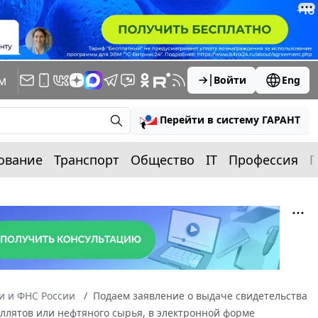
м
Войти
Eng
Перейти в систему ГАРАНТ
ование
Транспорт
Общество
IT
Профессия
П
 и ФНС России
Подаем заявление о выдаче свидетельства
ллятов или нефтяного сырья, в электронной форме