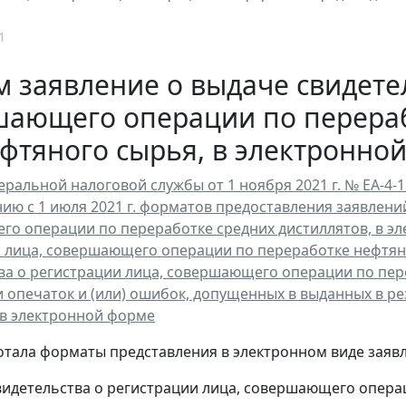
1
 заявление о выдаче свидетел
шающего операции по перераб
фтяного сырья, в электронно
ральной налоговой службы от 1 ноября 2021 г. № ЕА-4
ию с 1 июля 2021 г. форматов предоставления заявлений
о операции по переработке средних дистиллятов, в эл
 лица, совершающего операции по переработке нефтяно
ва о регистрации лица, совершающего операции по пер
 опечаток и (или) ошибок, допущенных в выданных в ре
 в электронной форме
тала форматы представления в электронном виде заяв
свидетельства о регистрации лица, совершающего опера