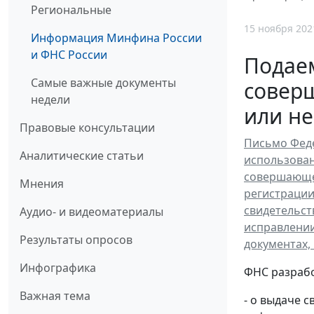
Региональные
15 ноября 202
Информация Минфина России
и ФНС России
Подаем
Самые важные документы
совер
недели
или не
Правовые консультации
Письмо Феде
Аналитические статьи
использован
совершающег
Мнения
регистрации
свидетельст
Аудио- и видеоматериалы
исправлении
Результаты опросов
документах,
Инфографика
ФНС разрабо
Важная тема
- о выдаче 