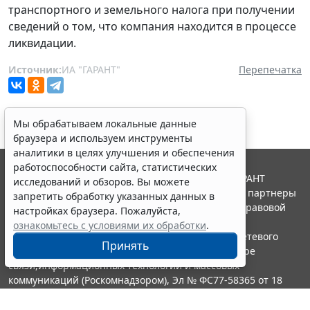
транспортного и земельного налога при получении
сведений о том, что компания находится в процессе
ликвидации.
Источник:
ИА "ГАРАНТ"
Перепечатка
Мы обрабатываем локальные данные
браузера и используем инструменты
аналитики в целях улучшения и обеспечения
работоспособности сайта, статистических
© ООО "НПП "ГАРАНТ-СЕРВИС", 2026. Система ГАРАНТ
исследований и обзоров. Вы можете
выпускается с 1990 года. Компания "Гарант" и ее партнеры
запретить обработку указанных данных в
являются участниками Российской ассоциации правовой
настройках браузера. Пожалуйста,
информации ГАРАНТ.
ознакомьтесь с условиями их обработки
.
Портал ГАРАНТ.РУ зарегистрирован в качестве сетевого
Принять
издания Федеральной службой по надзору в сфере
связи,информационных технологий и массовых
коммуникаций (Роскомнадзором), Эл № ФС77-58365 от 18
июня 2014 года.