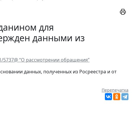
данином для
ержден данными из
-21/5737@ “О рассмотрении обращения”
основании данных, полученных из Росреестра и от
Перепечатка