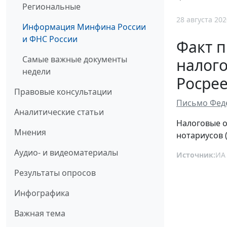
Региональные
28 августа 202
Информация Минфина России
и ФНС России
Факт 
Самые важные документы
налог
недели
Росрее
Правовые консультации
Письмо Феде
Аналитические статьи
Налоговые о
Мнения
нотариусов 
Аудио- и видеоматериалы
Источник:
ИА
Результаты опросов
Инфографика
Важная тема