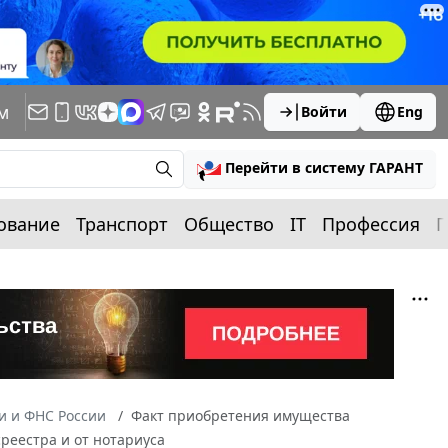
м
Войти
Eng
Перейти в систему ГАРАНТ
ование
Транспорт
Общество
IT
Профессия
П
 и ФНС России
Факт приобретения имущества
реестра и от нотариуса