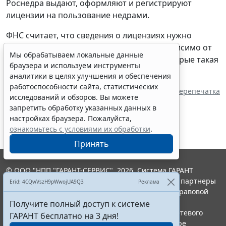
Роснедра выдают, оформляют и регистрируют
лицензии на пользование недрами.
ФНС считает, что сведения о лицензиях нужно
направлять для включения в ЕГРЮЛ независимо от
Мы обрабатываем локальные данные
целевого назначения и вида работ, на которые такая
браузера и используем инструменты
лицензия выдана.
аналитики в целях улучшения и обеспечения
работоспособности сайта, статистических
Источник:
ИА "ГАРАНТ"
Перепечатка
исследований и обзоров. Вы можете
запретить обработку указанных данных в
настройках браузера. Пожалуйста,
ознакомьтесь с условиями их обработки
.
Принять
© ООО "НПП "ГАРАНТ-СЕРВИС", 2026. Система ГАРАНТ
выпускается с 1990 года. Компания "Гарант" и ее партнеры
Erid: 4CQwVszH9pWwojUA9Q3
Реклама
являются участниками Российской ассоциации правовой
информации ГАРАНТ.
Получите полный доступ к системе
Портал ГАРАНТ.РУ зарегистрирован в качестве сетевого
ГАРАНТ бесплатно на 3 дня!
издания Федеральной службой по надзору в сфере