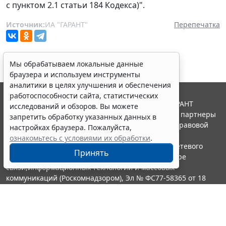
с пунктом 2.1 статьи 184 Кодекса)".
Источник:
ИА "ГАРАНТ"
Перепечатка
Мы обрабатываем локальные данные
браузера и используем инструменты
аналитики в целях улучшения и обеспечения
работоспособности сайта, статистических
© ООО "НПП "ГАРАНТ-СЕРВИС", 2026. Система ГАРАНТ
исследований и обзоров. Вы можете
выпускается с 1990 года. Компания "Гарант" и ее партнеры
запретить обработку указанных данных в
являются участниками Российской ассоциации правовой
настройках браузера. Пожалуйста,
информации ГАРАНТ.
ознакомьтесь с условиями их обработки
.
Портал ГАРАНТ.РУ зарегистрирован в качестве сетевого
Принять
издания Федеральной службой по надзору в сфере
связи,информационных технологий и массовых
коммуникаций (Роскомнадзором), Эл № ФС77-58365 от 18
июня 2014 года.
16+
Контакты
8-800-200-88-88