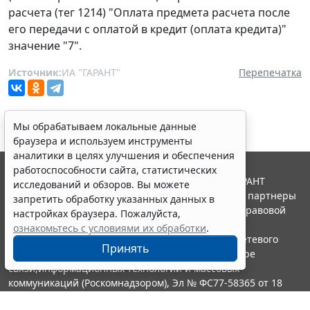
расчета (тег 1214) "Оплата предмета расчета после
его передачи с оплатой в кредит (оплата кредита)"
значение "7".
Источник:
ИА "ГАРАНТ"
Перепечатка
Мы обрабатываем локальные данные
браузера и используем инструменты
аналитики в целях улучшения и обеспечения
работоспособности сайта, статистических
© ООО "НПП "ГАРАНТ-СЕРВИС", 2026. Система ГАРАНТ
исследований и обзоров. Вы можете
выпускается с 1990 года. Компания "Гарант" и ее партнеры
запретить обработку указанных данных в
являются участниками Российской ассоциации правовой
настройках браузера. Пожалуйста,
информации ГАРАНТ.
ознакомьтесь с условиями их обработки
.
Портал ГАРАНТ.РУ зарегистрирован в качестве сетевого
Принять
издания Федеральной службой по надзору в сфере
связи,информационных технологий и массовых
коммуникаций (Роскомнадзором), Эл № ФС77-58365 от 18
июня 2014 года.