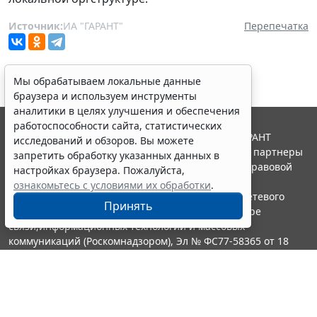
Источник:
ИА "ГАРАНТ"
Перепечатка
Мы обрабатываем локальные данные
браузера и используем инструменты
аналитики в целях улучшения и обеспечения
работоспособности сайта, статистических
© ООО "НПП "ГАРАНТ-СЕРВИС", 2026. Система ГАРАНТ
исследований и обзоров. Вы можете
выпускается с 1990 года. Компания "Гарант" и ее партнеры
запретить обработку указанных данных в
являются участниками Российской ассоциации правовой
настройках браузера. Пожалуйста,
информации ГАРАНТ.
ознакомьтесь с условиями их обработки
.
Портал ГАРАНТ.РУ зарегистрирован в качестве сетевого
Принять
издания Федеральной службой по надзору в сфере
связи,информационных технологий и массовых
коммуникаций (Роскомнадзором), Эл № ФС77-58365 от 18
июня 2014 года.
16+
Контакты
8-800-200-88-88