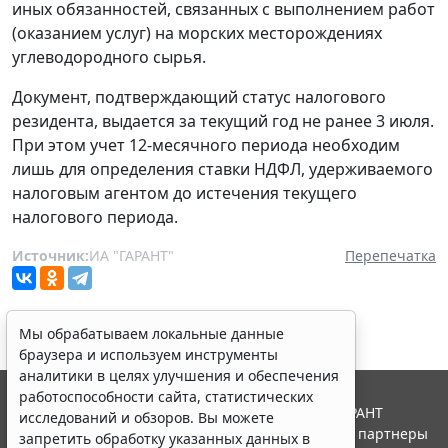
иных обязанностей, связанных с выполнением работ
(оказанием услуг) на морских месторождениях
углеводородного сырья.
Документ, подтверждающий статус налогового
резидента, выдается за текущий год не ранее 3 июля.
При этом учет 12-месячного периода необходим
лишь для определения ставки НДФЛ, удерживаемого
налоговым агентом до истечения текущего
налогового периода.
Источник:
ИА "ГАРАНТ"
Перепечатка
Мы обрабатываем локальные данные
браузера и используем инструменты
аналитики в целях улучшения и обеспечения
работоспособности сайта, статистических
© ООО "НПП "ГАРАНТ-СЕРВИС", 2026. Система ГАРАНТ
исследований и обзоров. Вы можете
выпускается с 1990 года. Компания "Гарант" и ее партнеры
запретить обработку указанных данных в