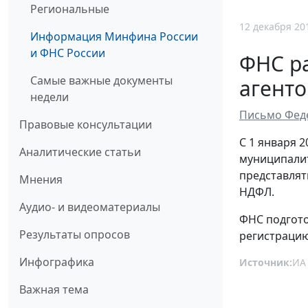
Региональные
12 декабря 20
Информация Минфина России
и ФНС России
ФНС р
Самые важные документы
агент
недели
Письмо Феде
Правовые консультации
С 1 января 
Аналитические статьи
муниципалит
представлят
Мнения
НДФЛ.
Аудио- и видеоматериалы
ФНС подгото
Результаты опросов
регистрацию
Инфографика
Источник:
ИА
Важная тема