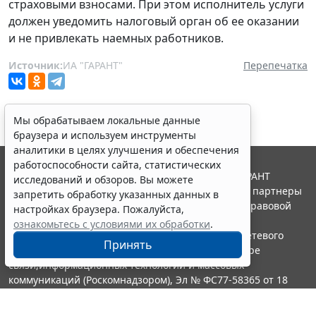
страховыми взносами. При этом исполнитель услуги
должен уведомить налоговый орган об ее оказании
и не привлекать наемных работников.
Источник:
ИА "ГАРАНТ"
Перепечатка
Мы обрабатываем локальные данные
браузера и используем инструменты
аналитики в целях улучшения и обеспечения
работоспособности сайта, статистических
© ООО "НПП "ГАРАНТ-СЕРВИС", 2026. Система ГАРАНТ
исследований и обзоров. Вы можете
выпускается с 1990 года. Компания "Гарант" и ее партнеры
запретить обработку указанных данных в
являются участниками Российской ассоциации правовой
настройках браузера. Пожалуйста,
информации ГАРАНТ.
ознакомьтесь с условиями их обработки
.
Портал ГАРАНТ.РУ зарегистрирован в качестве сетевого
Принять
издания Федеральной службой по надзору в сфере
связи,информационных технологий и массовых
коммуникаций (Роскомнадзором), Эл № ФС77-58365 от 18
июня 2014 года.