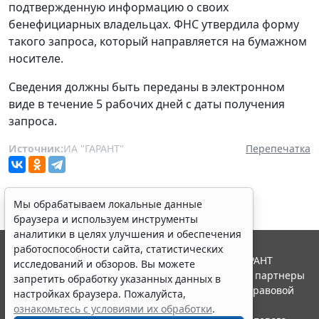
подтвержденную информацию о своих
бенефициарных владельцах. ФНС утвердила форму
такого запроса, который направляется на бумажном
носителе.
Сведения должны быть переданы в электронном
виде в течение 5 рабочих дней с даты получения
запроса.
Источник:
ИА "ГАРАНТ"
Перепечатка
Мы обрабатываем локальные данные
браузера и используем инструменты
аналитики в целях улучшения и обеспечения
работоспособности сайта, статистических
© ООО "НПП "ГАРАНТ-СЕРВИС", 2026. Система ГАРАНТ
исследований и обзоров. Вы можете
выпускается с 1990 года. Компания "Гарант" и ее партнеры
запретить обработку указанных данных в
являются участниками Российской ассоциации правовой
настройках браузера. Пожалуйста,
информации ГАРАНТ.
ознакомьтесь с условиями их обработки
.