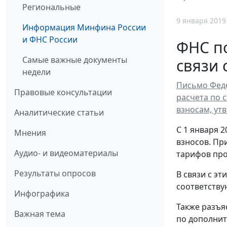
Региональные
9 января 2019
Информация Минфина России
и ФНС России
ФНС по
Самые важные документы
связи 
недели
Письмо Феде
Правовые консультации
расчета по 
взносам, ут
Аналитические статьи
С 1 января 
Мнения
взносов. Пр
Аудио- и видеоматериалы
тарифов прод
Результаты опросов
В связи с э
соответству
Инфографика
Также разъя
Важная тема
по дополнит