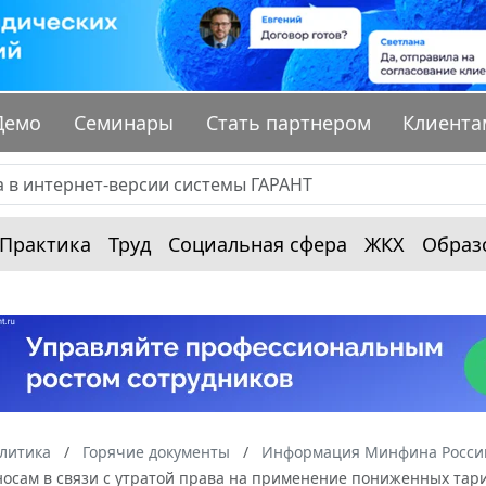
Демо
Семинары
Стать партнером
Клиента
Практика
Труд
Социальная сфера
ЖКХ
Образ
алитика
Горячие документы
Информация Минфина России
носам в связи с утратой права на применение пониженных тар