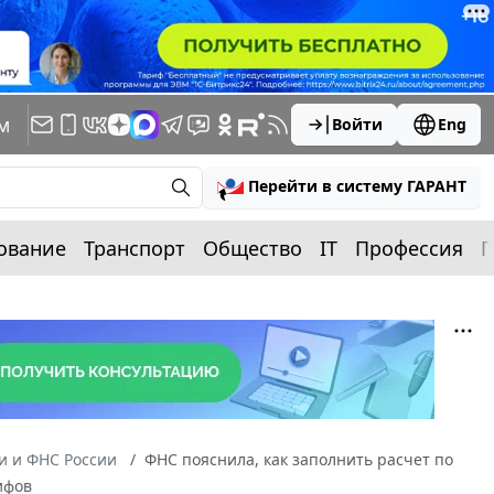
м
Войти
Eng
Перейти в систему ГАРАНТ
ование
Транспорт
Общество
IT
Профессия
П
 и ФНС России
ФНС пояснила, как заполнить расчет по
ифов