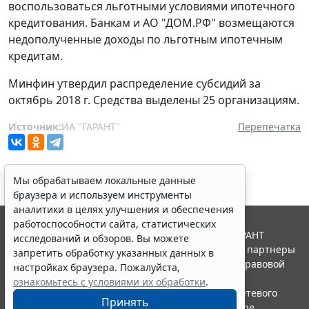
воспользоваться льготными условиями ипотечного
кредитования. Банкам и АО "ДОМ.РФ" возмещаются
недополученные доходы по льготным ипотечным
кредитам.
Минфин утвердил распределение субсидий за
октябрь 2018 г. Средства выделены 25 организациям.
Источник:
ИА "ГАРАНТ"
Перепечатка
Мы обрабатываем локальные данные
браузера и используем инструменты
аналитики в целях улучшения и обеспечения
работоспособности сайта, статистических
© ООО "НПП "ГАРАНТ-СЕРВИС", 2026. Система ГАРАНТ
исследований и обзоров. Вы можете
выпускается с 1990 года. Компания "Гарант" и ее партнеры
запретить обработку указанных данных в
являются участниками Российской ассоциации правовой
настройках браузера. Пожалуйста,
информации ГАРАНТ.
ознакомьтесь с условиями их обработки
.
Портал ГАРАНТ.РУ зарегистрирован в качестве сетевого
Принять
издания Федеральной службой по надзору в сфере