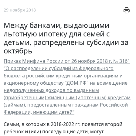
29 ноября 2018
Между банками, выдающими
льготную ипотеку для семей с
детьми, распределены субсидии за
октябрь
Приказ Минфина России от 26 ноября 2018 г. № 3161
“О распределении субсидий из федерального
бюджета российским кредитным организациям и
акционерному обществу "ДОМ.РФ" на возмещение
недополученных доходов по выданным
(приобретенным) жилищным (ипотечным) кредитам
(займам), предоставленным гражданам Российской
Федерации, имеющим детей”
Семьи, в которых в 2018-2022 гг. появится второй
ребенок и (или) последующие дети, могут