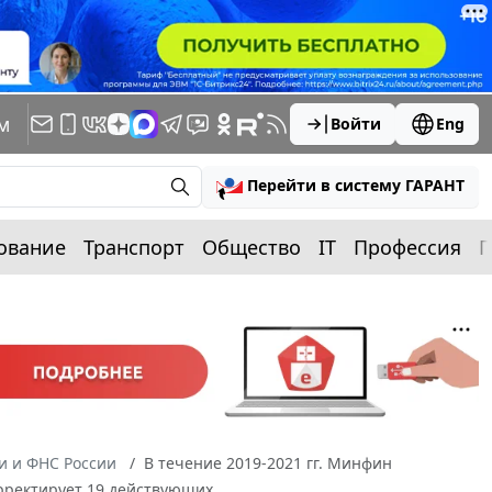
м
Войти
Eng
Перейти в систему ГАРАНТ
ование
Транспорт
Общество
IT
Профессия
П
 и ФНС России
В течение 2019-2021 гг. Минфин
орректирует 19 действующих