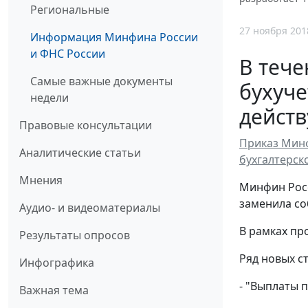
Региональные
27 ноября 201
Информация Минфина России
и ФНС России
В тече
Самые важные документы
бухуче
недели
дейст
Правовые консультации
Приказ Минф
Аналитические статьи
бухгалтерско
Мнения
Минфин Росс
заменила соб
Аудио- и видеоматериалы
В рамках пр
Результаты опросов
Ряд новых ст
Инфографика
- "Выплаты 
Важная тема