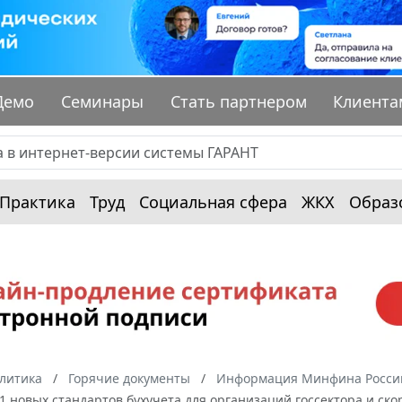
Демо
Семинары
Стать партнером
Клиента
Практика
Труд
Социальная сфера
ЖКХ
Образ
алитика
Горячие документы
Информация Минфина России
1 новых стандартов бухучета для организаций госсектора и ск