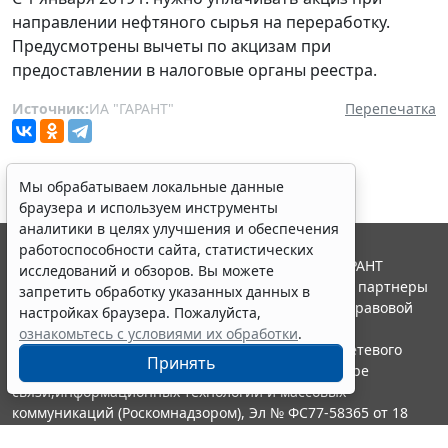
направлении нефтяного сырья на переработку.
Предусмотрены вычеты по акцизам при
предоставлении в налоговые органы реестра.
Источник:
ИА "ГАРАНТ"
Перепечатка
Мы обрабатываем локальные данные
браузера и используем инструменты
аналитики в целях улучшения и обеспечения
работоспособности сайта, статистических
© ООО "НПП "ГАРАНТ-СЕРВИС", 2026. Система ГАРАНТ
исследований и обзоров. Вы можете
выпускается с 1990 года. Компания "Гарант" и ее партнеры
запретить обработку указанных данных в
являются участниками Российской ассоциации правовой
настройках браузера. Пожалуйста,
информации ГАРАНТ.
ознакомьтесь с условиями их обработки
.
Портал ГАРАНТ.РУ зарегистрирован в качестве сетевого
Принять
издания Федеральной службой по надзору в сфере
связи,информационных технологий и массовых
коммуникаций (Роскомнадзором), Эл № ФС77-58365 от 18
июня 2014 года.