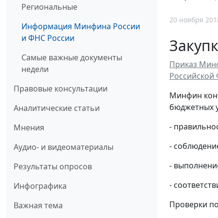
Региональные
20 ноября 201
Информация Минфина России
и ФНС России
Закуп
Самые важные документы
Приказ Минф
недели
Российской 
Правовые консультации
Минфин конт
бюджетных у
Аналитические статьи
- правильно
Мнения
- соблюдени
Аудио- и видеоматериалы
- выполнени
Результаты опросов
- соответст
Инфографика
Проверки по
Важная тема