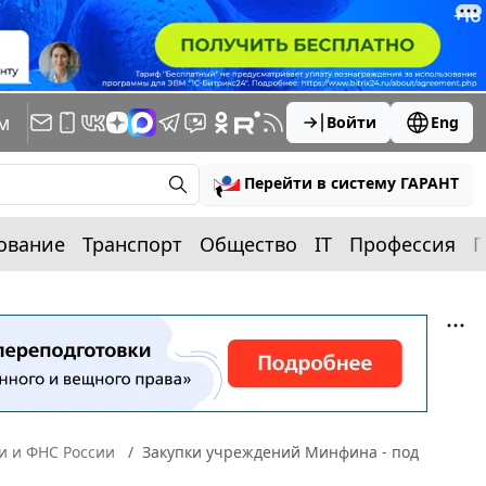
м
Войти
Eng
Перейти в систему ГАРАНТ
ование
Транспорт
Общество
IT
Профессия
П
 и ФНС России
Закупки учреждений Минфина - под