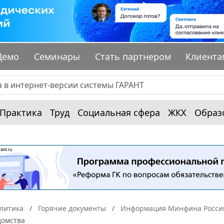
Демо
Семинары
Стать партнером
Клиента
Практика
Труд
Социальная сфера
ЖКХ
Образ
алитика
Горячие документы
Информация Минфина России
домства