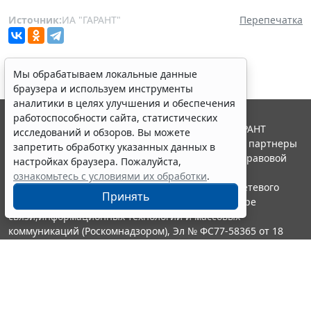
Источник:
ИА "ГАРАНТ"
Перепечатка
Мы обрабатываем локальные данные
браузера и используем инструменты
аналитики в целях улучшения и обеспечения
работоспособности сайта, статистических
© ООО "НПП "ГАРАНТ-СЕРВИС", 2026. Система ГАРАНТ
исследований и обзоров. Вы можете
выпускается с 1990 года. Компания "Гарант" и ее партнеры
запретить обработку указанных данных в
являются участниками Российской ассоциации правовой
настройках браузера. Пожалуйста,
информации ГАРАНТ.
ознакомьтесь с условиями их обработки
.
Портал ГАРАНТ.РУ зарегистрирован в качестве сетевого
Принять
издания Федеральной службой по надзору в сфере
связи,информационных технологий и массовых
коммуникаций (Роскомнадзором), Эл № ФС77-58365 от 18
июня 2014 года.
16+
Контакты
8-800-200-88-88