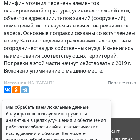
Минфин уточнил перечень элементов
планировочной структуры, улично-дорожной сети,
объектов адресации, типов зданий (сооружений),
помещений, используемых в качестве реквизитов
адреса. Основные поправки связаны со вступлением
в силу Закона о ведении гражданами садоводства и
огородничества для собственных нужд. Изменились
наименования соответствующих территорий.
Поправки в этой части начнут действовать с 2019 г.
Включено упоминание о машино-месте.
Источник:
ИА "ГАРАНТ"
Перепечатка
Мы обрабатываем локальные данные
браузера и используем инструменты
аналитики в целях улучшения и обеспечения
работоспособности сайта, статистических
© ООО "НПП "ГАРАНТ-СЕРВИС", 2026. Система ГАРАНТ
исследований и обзоров. Вы можете
выпускается с 1990 года. Компания "Гарант" и ее партнеры
запретить обработку указанных данных в