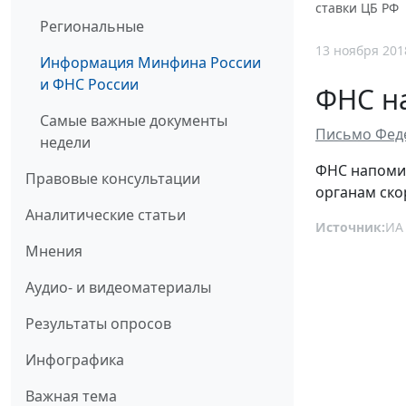
ставки ЦБ РФ
Региональные
13 ноября 201
Информация Минфина России
и ФНС России
ФНС н
Самые важные документы
Письмо Феде
недели
ФНС напомин
Правовые консультации
органам ск
Аналитические статьи
Источник:
ИА
Мнения
Аудио- и видеоматериалы
Результаты опросов
Инфографика
Важная тема