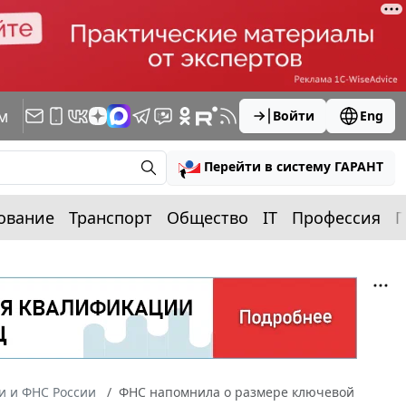
м
Войти
Eng
Перейти в систему ГАРАНТ
ование
Транспорт
Общество
IT
Профессия
П
 и ФНС России
ФНС напомнила о размере ключевой