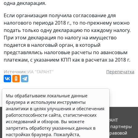
одна декларация.
Если организация получила согласование для
налогового периода 2018 г., то по-прежнему можно
подать только одну декларацию по каждому налогу.
При этом декларация по налогу на имущество
подается в налоговый орган, в который
представлялись налоговые расчеты по авансовым
платежам, с указанием КПП как в расчетах за 2018 г.
Источник:
ИА "ГАРАНТ"
Перепечатка
Мы обрабатываем локальные данные
браузера и используем инструменты
аналитики в целях улучшения и обеспечения
работоспособности сайта, статистических
© ООО "НПП "ГАРАНТ-СЕРВИС", 2026. Система ГАРАНТ
исследований и обзоров. Вы можете
выпускается с 1990 года. Компания "Гарант" и ее партнеры
запретить обработку указанных данных в
являются участниками Российской ассоциации правовой
настройках браузера. Пожалуйста,