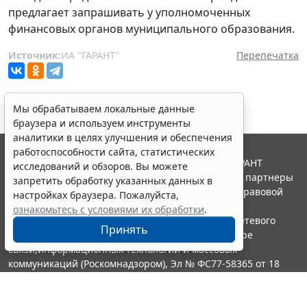
предлагает запрашивать у уполномоченных
финансовых органов муниципального образования.
Источник:
ИА "ГАРАНТ"
Перепечатка
Мы обрабатываем локальные данные
браузера и используем инструменты
аналитики в целях улучшения и обеспечения
работоспособности сайта, статистических
© ООО "НПП "ГАРАНТ-СЕРВИС", 2026. Система ГАРАНТ
исследований и обзоров. Вы можете
выпускается с 1990 года. Компания "Гарант" и ее партнеры
запретить обработку указанных данных в
являются участниками Российской ассоциации правовой
настройках браузера. Пожалуйста,
информации ГАРАНТ.
ознакомьтесь с условиями их обработки
.
Портал ГАРАНТ.РУ зарегистрирован в качестве сетевого
Принять
издания Федеральной службой по надзору в сфере
связи,информационных технологий и массовых
коммуникаций (Роскомнадзором), Эл № ФС77-58365 от 18
июня 2014 года.
16+