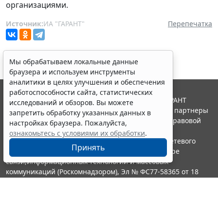
организациями.
Источник:
ИА "ГАРАНТ"
Перепечатка
Мы обрабатываем локальные данные
браузера и используем инструменты
аналитики в целях улучшения и обеспечения
работоспособности сайта, статистических
© ООО "НПП "ГАРАНТ-СЕРВИС", 2026. Система ГАРАНТ
исследований и обзоров. Вы можете
выпускается с 1990 года. Компания "Гарант" и ее партнеры
запретить обработку указанных данных в
являются участниками Российской ассоциации правовой
настройках браузера. Пожалуйста,
информации ГАРАНТ.
ознакомьтесь с условиями их обработки
.
Портал ГАРАНТ.РУ зарегистрирован в качестве сетевого
Принять
издания Федеральной службой по надзору в сфере
связи,информационных технологий и массовых
коммуникаций (Роскомнадзором), Эл № ФС77-58365 от 18
июня 2014 года.
16+
Контакты
8-800-200-88-88