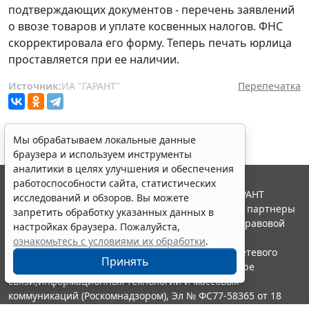
подтверждающих документов - перечень заявлений
о ввозе товаров и уплате косвенных налогов. ФНС
скорректировала его форму. Теперь печать юрлица
проставляется при ее наличии.
Источник:
ИА "ГАРАНТ"
Перепечатка
Мы обрабатываем локальные данные
браузера и используем инструменты
аналитики в целях улучшения и обеспечения
работоспособности сайта, статистических
© ООО "НПП "ГАРАНТ-СЕРВИС", 2026. Система ГАРАНТ
исследований и обзоров. Вы можете
выпускается с 1990 года. Компания "Гарант" и ее партнеры
запретить обработку указанных данных в
являются участниками Российской ассоциации правовой
настройках браузера. Пожалуйста,
информации ГАРАНТ.
ознакомьтесь с условиями их обработки
.
Портал ГАРАНТ.РУ зарегистрирован в качестве сетевого
Принять
издания Федеральной службой по надзору в сфере
связи,информационных технологий и массовых
коммуникаций (Роскомнадзором), Эл № ФС77-58365 от 18