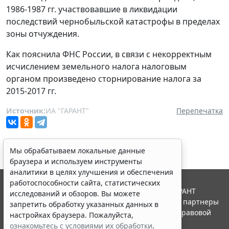
1986-1987 гг. участвовавшие в ликвидации
последствий чернобыльской катастрофы в пределах
зоны отчуждения.
Как пояснила ФНС России, в связи с некорректным
исчислением земельного налога налоговым
органом произведено сторнирование налога за
2015-2017 гг.
Источник:
ИА "ГАРАНТ"
Перепечатка
Мы обрабатываем локальные данные
браузера и используем инструменты
аналитики в целях улучшения и обеспечения
работоспособности сайта, статистических
© ООО "НПП "ГАРАНТ-СЕРВИС", 2026. Система ГАРАНТ
исследований и обзоров. Вы можете
выпускается с 1990 года. Компания "Гарант" и ее партнеры
запретить обработку указанных данных в
являются участниками Российской ассоциации правовой
настройках браузера. Пожалуйста,
информации ГАРАНТ.
ознакомьтесь с условиями их обработки
.