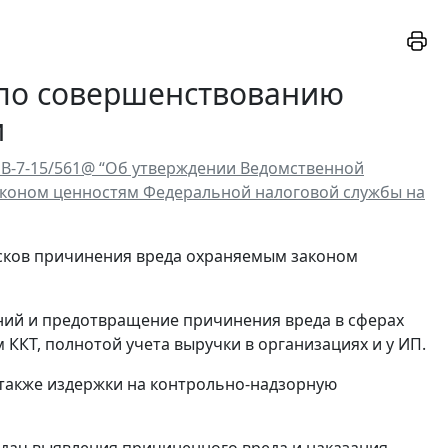
 по совершенствованию
и
МВ-7-15/561@ “Об утверждении Ведомственной
коном ценностям Федеральной налоговой службы на
сков причинения вреда охраняемым законом
ий и предотвращение причинения вреда в сферах
 ККТ, полнотой учета выручки в организациях и у ИП.
 также издержки на контрольно-надзорную
дач выявления причиненного вреда и наказания