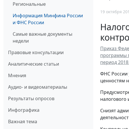
Региональные
19 октября 20
Информация Минфина России
и ФНС России
Налог
Самые важные документы
контр
недели
Приказ Феде
Правовые консультации
программы 
период 2018 
Аналитические статьи
ФНС России 
Мнения
ценностям на
Аудио- и видеоматериалы
Предусмотре
Результаты опросов
налогового 
Инфографика
Снизят адми
деятельност
Важная тема
Контрольно-