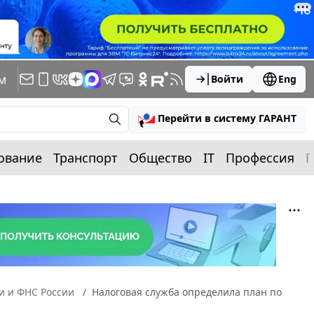
м
Войти
Eng
Перейти в систему ГАРАНТ
ование
Транспорт
Общество
IT
Профессия
П
 и ФНС России
Налоговая служба определила план по