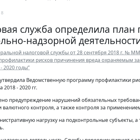
18
овая служба определила план
ольно-надзорной деятельност
ральной налоговой службы от 28 сентября 2018 г. № М
профилактики рисков причинения вреда охраняемым за
- 2020 годы”
утвердила Ведомственную программу профилактики ри
 2018 - 2020 гг.
но предупреждение нарушений обязательных требован
и валютного контроля, а также контроля за применением
нистративную нагрузку на подконтрольные субъекты, а
ь.
надзорную деятельность Службы переориентируют с за