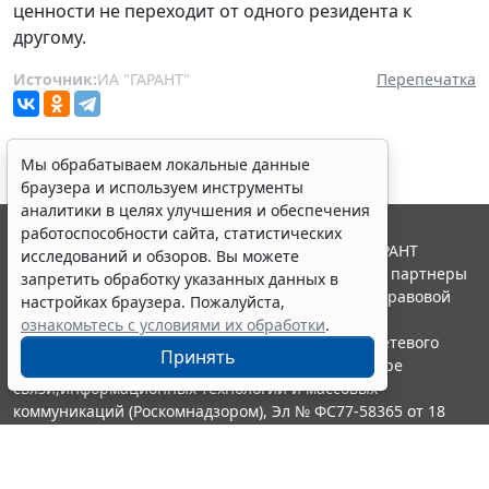
ценности не переходит от одного резидента к
другому.
Источник:
ИА "ГАРАНТ"
Перепечатка
Мы обрабатываем локальные данные
браузера и используем инструменты
аналитики в целях улучшения и обеспечения
работоспособности сайта, статистических
© ООО "НПП "ГАРАНТ-СЕРВИС", 2026. Система ГАРАНТ
исследований и обзоров. Вы можете
выпускается с 1990 года. Компания "Гарант" и ее партнеры
запретить обработку указанных данных в
являются участниками Российской ассоциации правовой
настройках браузера. Пожалуйста,
информации ГАРАНТ.
ознакомьтесь с условиями их обработки
.
Портал ГАРАНТ.РУ зарегистрирован в качестве сетевого
Принять
издания Федеральной службой по надзору в сфере
связи,информационных технологий и массовых
коммуникаций (Роскомнадзором), Эл № ФС77-58365 от 18
июня 2014 года.
16+