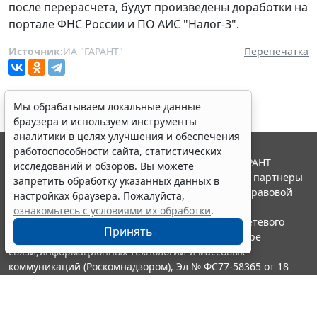
после перерасчета, будут произведены доработки на
портале ФНС России и ПО АИС "Налог-3".
Источник:
ИА "ГАРАНТ"
Перепечатка
Мы обрабатываем локальные данные
браузера и используем инструменты
аналитики в целях улучшения и обеспечения
работоспособности сайта, статистических
© ООО "НПП "ГАРАНТ-СЕРВИС", 2026. Система ГАРАНТ
исследований и обзоров. Вы можете
выпускается с 1990 года. Компания "Гарант" и ее партнеры
запретить обработку указанных данных в
являются участниками Российской ассоциации правовой
настройках браузера. Пожалуйста,
информации ГАРАНТ.
ознакомьтесь с условиями их обработки
.
Портал ГАРАНТ.РУ зарегистрирован в качестве сетевого
Принять
издания Федеральной службой по надзору в сфере
связи,информационных технологий и массовых
коммуникаций (Роскомнадзором), Эл № ФС77-58365 от 18
июня 2014 года.
16+