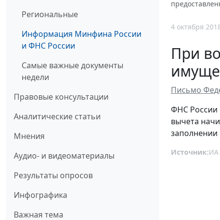
предоставлен
Региональные
4 октября 201
Информация Минфина России
и ФНС России
При в
Самые важные документы
имуще
недели
Письмо Феде
Правовые консультации
ФНС России 
Аналитические статьи
вычета начи
заполнении 
Мнения
Источник:
ИА
Аудио- и видеоматериалы
Результаты опросов
Инфографика
Важная тема