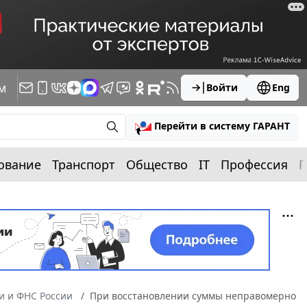
м
Войти
Eng
Перейти в систему ГАРАНТ
ование
Транспорт
Общество
IT
Профессия
П
 и ФНС России
При восстановлении суммы неправомерно