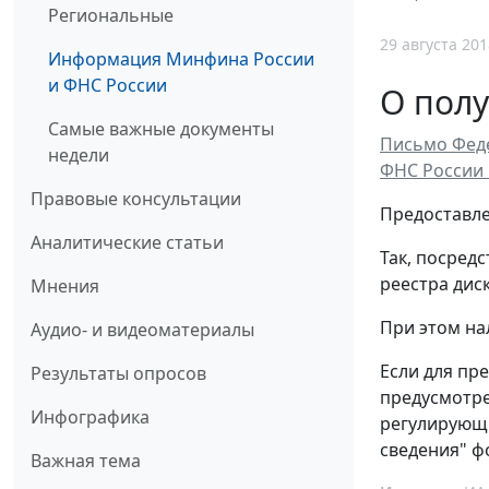
Региональные
29 августа 201
Информация Минфина России
и ФНС России
О полу
Самые важные документы
Письмо Феде
недели
ФНС России 
Правовые консультации
Предоставле
Аналитические статьи
Так, посред
реестра дис
Мнения
При этом на
Аудио- и видеоматериалы
Если для пр
Результаты опросов
предусмотре
Инфографика
регулирующи
сведения" ф
Важная тема