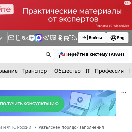
м
Войти
Eng
Перейти в систему ГАРАНТ
ование
Транспорт
Общество
IT
Профессия
П
 и ФНС России
Разъяснен порядок заполнения