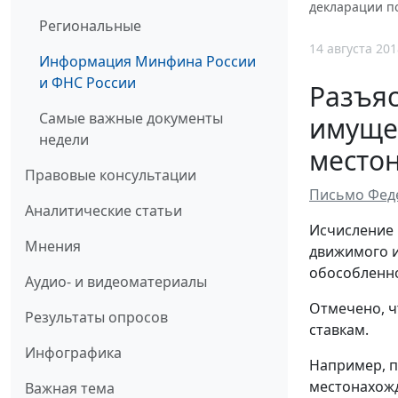
декларации п
Региональные
14 августа 201
Информация Минфина России
и ФНС России
Разъяс
Самые важные документы
имуще
недели
место
Правовые консультации
Письмо Феде
Аналитические статьи
Исчисление 
Мнения
движимого и
обособленно
Аудио- и видеоматериалы
Отмечено, ч
Результаты опросов
ставкам.
Инфографика
Например, п
местонахожд
Важная тема