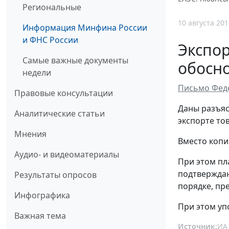
Региональные
10 августа 201
Информация Минфина России
и ФНС России
Экспор
Самые важные документы
обосн
недели
Письмо Феде
Правовые консультации
Даны разъяс
Аналитические статьи
экспорте тов
Мнения
Вместо копи
Аудио- и видеоматериалы
При этом пл
подтверждаю
Результаты опросов
порядке, пр
Инфографика
При этом уп
Важная тема
Источник:
ИА