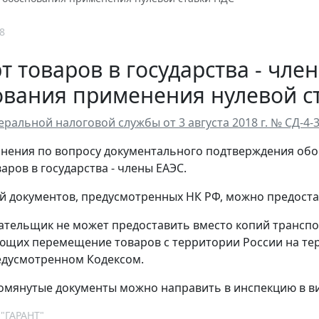
8
т товаров в государства - чл
ования применения нулевой с
ральной налоговой службы от 3 августа 2018 г. № СД-4-
нения по вопросу документального подтверждения обо
аров в государства - члены ЕАЭС.
й документов, предусмотренных НК РФ, можно предост
ательщик не может предоставить вместо копий транспо
щих перемещение товаров с территории России на терр
едусмотренном Кодексом.
омянутые документы можно направить в инспекцию в ви
 "ГАРАНТ"