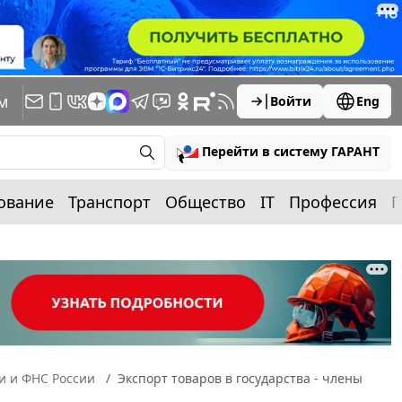
м
Войти
Eng
Перейти в систему ГАРАНТ
ование
Транспорт
Общество
IT
Профессия
П
 и ФНС России
Экспорт товаров в государства - члены