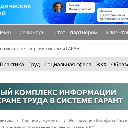
Демо
Семинары
Стать партнером
Клиента
Практика
Труд
Социальная сфера
ЖКХ
Образ
алитика
Горячие документы
Информация Минфина России
 обоснования применения нулевой ставки НДС