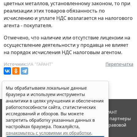
цветных металлов, установленному законом, то при
реализации этих товаров обязанность по
исчислению и уплате НДС возлагается на налогового
агента - покупателя.
Отмечено, что наличие или отсутствие лицензии на
осуществление деятельности у продавца не влияет
на порядок исчисления НДС налоговым агентом.
Источник:
ИА "ГАРАНТ"
Перепечатка
Мы обрабатываем локальные данные
браузера и используем инструменты
аналитики в целях улучшения и обеспечения
работоспособности сайта, статистических
© ООО "НПП "ГАРАНТ-СЕРВИС", 2026. Система ГАРАНТ
исследований и обзоров. Вы можете
выпускается с 1990 года. Компания "Гарант" и ее партнеры
запретить обработку указанных данных в
являются участниками Российской ассоциации правовой
настройках браузера. Пожалуйста,
информации ГАРАНТ.
ознакомьтесь с условиями их обработки
.