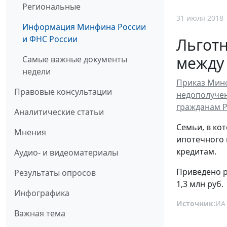
Региональные
31 июля 2018
Информация Минфина России
и ФНС России
Льготн
между 
Самые важные документы
недели
Приказ Минф
Правовые консультации
недополучен
гражданам 
Аналитические статьи
Семьи, в ко
Мнения
ипотечного 
кредитам.
Аудио- и видеоматериалы
Приведено р
Результаты опросов
1,3 млн руб.
Инфографика
Источник:
ИА
Важная тема