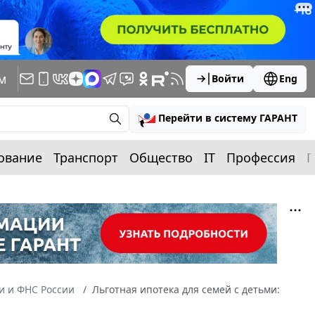
м
Войти
Eng
Перейти в систему ГАРАНТ
ование
Транспорт
Общество
IT
Профессия
П
 и ФНС России
Льготная ипотека для семей с детьми: