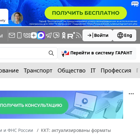
м
Войти
Eng
Перейти в систему ГАРАНТ
ование
Транспорт
Общество
IT
Профессия
П
 и ФНС России
ККТ: актуализированы форматы