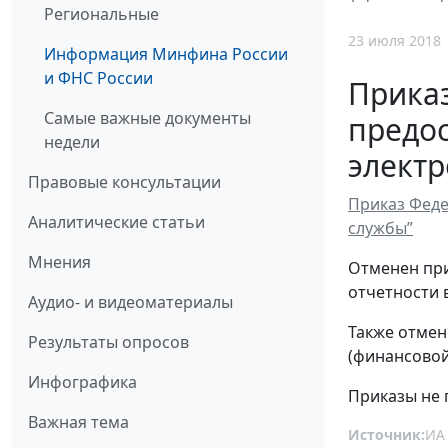
Региональные
23 июля 2018
Информация Минфина России
и ФНС России
Прика
Самые важные документы
предос
недели
элект
Правовые консультации
Приказ Феде
Аналитические статьи
службы”
Мнения
Отменен при
отчетности 
Аудио- и видеоматериалы
Также отмен
Результаты опросов
(финансовой
Инфографика
Приказы не 
Важная тема
Источник:
ИА