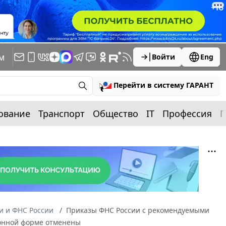
м
Войти
Eng
Перейти в систему ГАРАНТ
ование
Транспорт
Общество
IT
Профессия
П
 и ФНС России
Приказы ФНС России с рекомендуемыми
ронной форме отменены