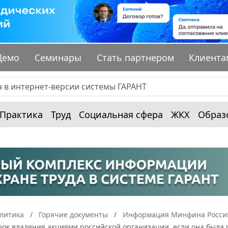
Демо
Семинары
Стать партнером
Клиента
Практика
Труд
Социальная сфера
ЖКХ
Образ
алитика
Горячие документы
Информация Минфина России
рок владения акциями российской организации, если она была