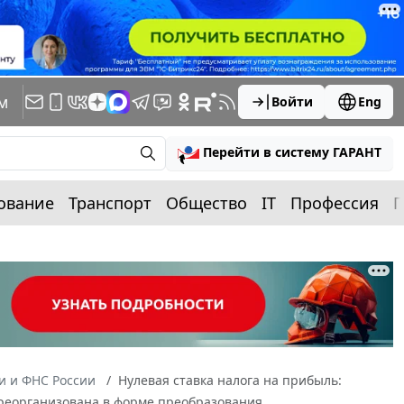
м
Войти
Eng
Перейти в систему ГАРАНТ
ование
Транспорт
Общество
IT
Профессия
П
 и ФНС России
Нулевая ставка налога на прибыль:
 реорганизована в форме преобразования