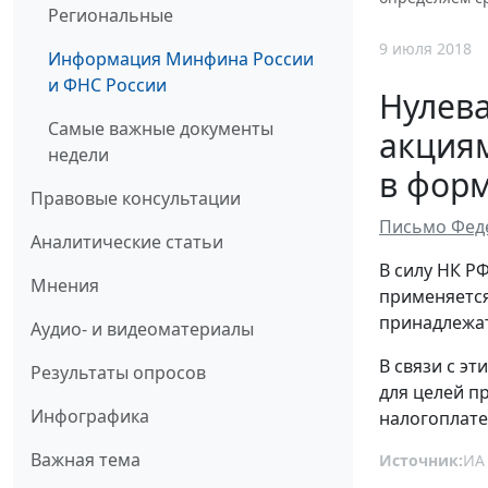
Региональные
9 июля 2018
Информация Минфина России
и ФНС России
Нулева
Самые важные документы
акциям
недели
в фор
Правовые консультации
Письмо Феде
Аналитические статьи
В силу НК Р
Мнения
применяется
принадлежат
Аудио- и видеоматериалы
В связи с э
Результаты опросов
для целей п
Инфографика
налогоплат
Важная тема
Источник:
ИА