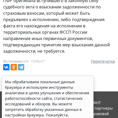
ПФР оригинала вступившего в законную силу
судебного акта о взыскании задолженности по
страховым взносам, который может быть
предъявлен к исполнению, либо подтверждения
факта его нахождения на исполнении в
территориальных органах ФССП России
направление иных первичных документов,
подтверждающих принятие мер взыскания данной
задолженности, не требуется.
Источник:
ИА "ГАРАНТ"
Перепечатка
Мы обрабатываем локальные данные
браузера и используем инструменты
аналитики в целях улучшения и обеспечения
работоспособности сайта, статистических
© ООО "НПП "ГАРАНТ-СЕРВИС", 2026. Система ГАРАНТ
исследований и обзоров. Вы можете
выпускается с 1990 года. Компания "Гарант" и ее партнеры
запретить обработку указанных данных в
являются участниками Российской ассоциации правовой
настройках браузера. Пожалуйста,