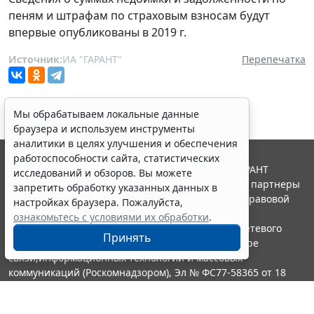
пеням и штрафам по страховым взносам будут
впервые опубликованы в 2019 г.
Источник:
ИА "ГАРАНТ"
Перепечатка
Мы обрабатываем локальные данные
браузера и используем инструменты
аналитики в целях улучшения и обеспечения
работоспособности сайта, статистических
© ООО "НПП "ГАРАНТ-СЕРВИС", 2026. Система ГАРАНТ
исследований и обзоров. Вы можете
выпускается с 1990 года. Компания "Гарант" и ее партнеры
запретить обработку указанных данных в
являются участниками Российской ассоциации правовой
настройках браузера. Пожалуйста,
информации ГАРАНТ.
ознакомьтесь с условиями их обработки
.
Портал ГАРАНТ.РУ зарегистрирован в качестве сетевого
Принять
издания Федеральной службой по надзору в сфере
связи,информационных технологий и массовых
коммуникаций (Роскомнадзором), Эл № ФС77-58365 от 18
июня 2014 года.
16+