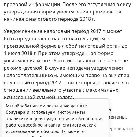
правовой информации. После его вступления в силу
утвержденная форма уведомления применяется
начиная с налогового периода 2018 г.
Уведомление за налоговый период 2017 г. может
быть представлено налогоплательщиком в
произвольной форме в любой налоговый орган до
1 июля 2018 г. При этом утвержденная форма
уведомления может быть использована в качестве
рекомендуемой. В случае неподачи уведомления
налогоплательщиком, имеющим право на вычет за
налоговый период 2017 г., вычет предоставляется в
отношении земельного участка с максимально
исчисленной суммой налога.
Мы обрабатываем локальные данные
Ранее направленные письмами ФНС России
браузера и используем инструменты
рекомендованные формы уведомлений отменены.
аналитики в целях улучшения и обеспечения
работоспособности сайта, статистических
Источник:
ИА "ГАРАНТ"
Перепечатка
исследований и обзоров. Вы можете