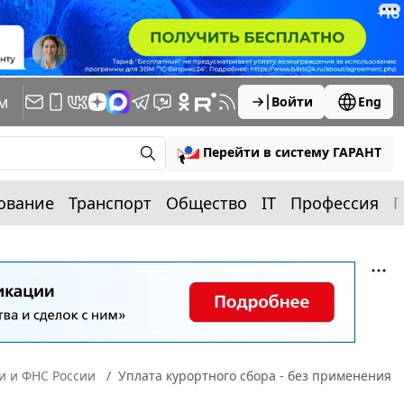
м
Войти
Eng
Перейти в систему ГАРАНТ
ование
Транспорт
Общество
IT
Профессия
П
 и ФНС России
Уплата курортного сбора - без применения