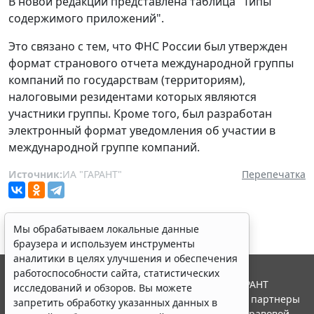
В новой редакции представлена таблица "Типы
содержимого приложений".
Это связано с тем, что ФНС России был утвержден
формат странового отчета международной группы
компаний по государствам (территориям),
налоговыми резидентами которых являются
участники группы. Кроме того, был разработан
электронный формат уведомления об участии в
международной группе компаний.
Источник:
ИА "ГАРАНТ"
Перепечатка
Мы обрабатываем локальные данные
браузера и используем инструменты
аналитики в целях улучшения и обеспечения
работоспособности сайта, статистических
© ООО "НПП "ГАРАНТ-СЕРВИС", 2026. Система ГАРАНТ
исследований и обзоров. Вы можете
выпускается с 1990 года. Компания "Гарант" и ее партнеры
запретить обработку указанных данных в
являются участниками Российской ассоциации правовой