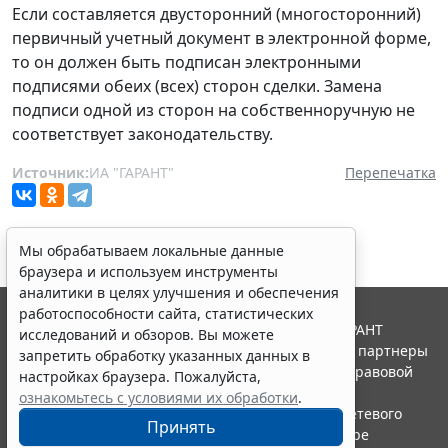
Если составляется двусторонний (многосторонний)
первичный учетный документ в электронной форме,
то он должен быть подписан электронными
подписями обеих (всех) сторон сделки. Замена
подписи одной из сторон на собственноручную не
соответствует законодательству.
Источник:
ИА "ГАРАНТ"
Перепечатка
Мы обрабатываем локальные данные
браузера и используем инструменты
аналитики в целях улучшения и обеспечения
работоспособности сайта, статистических
© ООО "НПП "ГАРАНТ-СЕРВИС", 2026. Система ГАРАНТ
исследований и обзоров. Вы можете
выпускается с 1990 года. Компания "Гарант" и ее партнеры
запретить обработку указанных данных в
являются участниками Российской ассоциации правовой
настройках браузера. Пожалуйста,
информации ГАРАНТ.
ознакомьтесь с условиями их обработки
.
Портал ГАРАНТ.РУ зарегистрирован в качестве сетевого
Принять
издания Федеральной службой по надзору в сфере