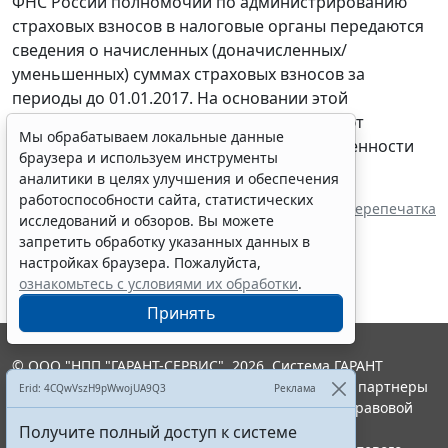
ФНС России полномочий по администрированию
страховых взносов в налоговые органы передаются
сведения о начисленных (доначисленных/
уменьшенных) суммах страховых взносов за
периоды до 01.01.2017. На основании этой
информации налоговые органы взыскивают
Мы обрабатываем локальные данные
недоимки по страховым взносам и задолженности
браузера и используем инструменты
по пеням и штрафам.
аналитики в целях улучшения и обеспечения
работоспособности сайта, статистических
Источник:
ИА "ГАРАНТ"
Перепечатка
исследований и обзоров. Вы можете
запретить обработку указанных данных в
настройках браузера. Пожалуйста,
ознакомьтесь с условиями их обработки
.
Принять
© ООО "НПП "ГАРАНТ-СЕРВИС", 2026. Система ГАРАНТ
выпускается с 1990 года. Компания "Гарант" и ее партнеры
Erid: 4CQwVszH9pWwojUA9Q3
Реклама
являются участниками Российской ассоциации правовой
информации ГАРАНТ.
Получите полный доступ к системе