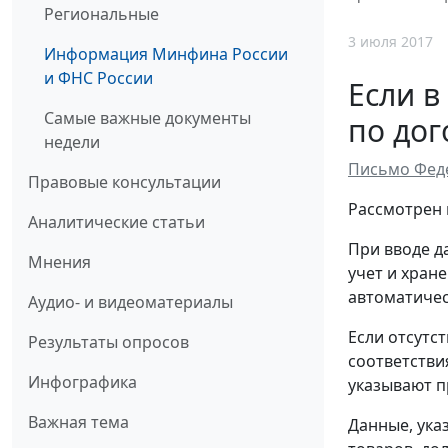
Региональные
3 июля 2017
Информация Минфина России
и ФНС России
Если в
Самые важные документы
по дог
недели
Письмо Феде
Правовые консультации
Рассмотрен 
Аналитические статьи
При вводе д
Мнения
учет и хран
автоматиче
Аудио- и видеоматериалы
Если отсутс
Результаты опросов
соответстви
Инфографика
указывают пр
Важная тема
Данные, ука