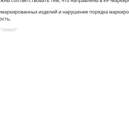
лжны соответствовать тем, что направлены в ИР-маркир
емаркированных изделий и нарушение порядка маркиро
ость.
 "ГАРАНТ"