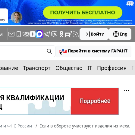
м
Войти
Eng
Перейти в систему ГАРАНТ
ование
Транспорт
Общество
IT
Профессия
П
 и ФНС России
Если в обороте участвуют изделия из меха,