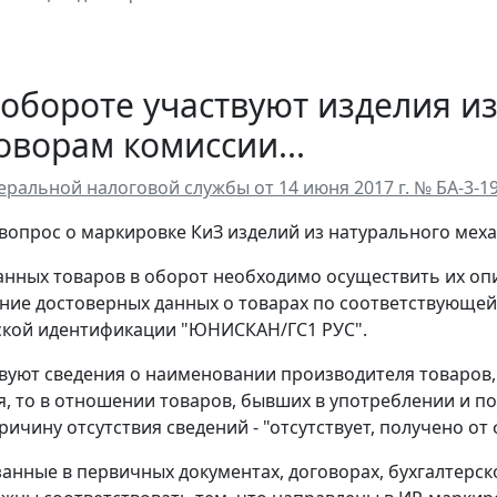
 обороте участвуют изделия и
оворам комиссии...
ральной налоговой службы от 14 июня 2017 г. № БА-3-
вопрос о маркировке КиЗ изделий из натурального меха
анных товаров в оборот необходимо осуществить их о
ение достоверных данных о товарах по соответствующе
ской идентификации "ЮНИСКАН/ГС1 РУС".
твуют сведения о наименовании производителя товаров,
я, то в отношении товаров, бывших в употреблении и п
ичину отсутствия сведений - "отсутствует, получено от
занные в первичных документах, договорах, бухгалтерс