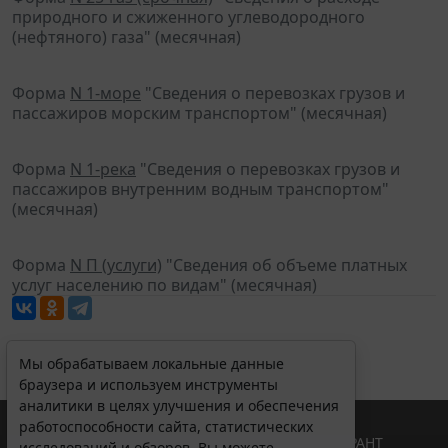
природного и сжиженного углеводородного
(нефтяного) газа" (месячная)
Форма
N 1-море
"Сведения о перевозках грузов и
пассажиров морским транспортом" (месячная)
Форма
N 1-река
"Сведения о перевозках грузов и
пассажиров внутренним водным транспортом"
(месячная)
Форма
N П (услуги)
"Сведения об объеме платных
услуг населению по видам" (месячная)
Мы обрабатываем локальные данные
браузера и используем инструменты
аналитики в целях улучшения и обеспечения
работоспособности сайта, статистических
© ООО "НПП "ГАРАНТ-СЕРВИС", 2026. Система ГАРАНТ
исследований и обзоров. Вы можете