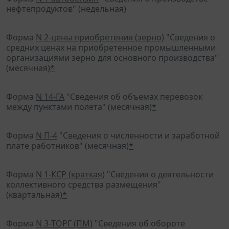
нефтепродуктов" (недельная)
Форма
N 2-цены приобретения (зерно)
"Сведения о
средних ценах на приобретенное промышленными
организациями зерно для основного производства"
(месячная)
*
Форма
N 14-ГА
"Сведения об объемах перевозок
между пунктами полета" (месячная)
*
Форма
N П-4
"Сведения о численности и заработной
плате работников" (месячная)
*
Форма
N 1-КСР (краткая)
"Сведения о деятельности
коллективного средства размещения"
(квартальная)
*
Форма
N 3-ТОРГ (ПМ)
"Сведения об обороте