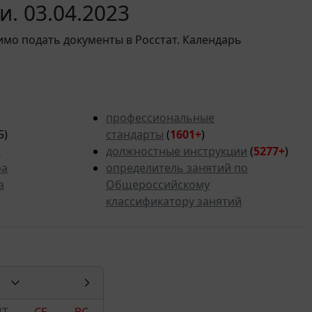
. 03.04.2023
имо подать документы в Росстат. Календарь
профессиональные
5)
стандарты
(
1601+
)
ь
должностные инструкции
(
5277
+
)
ра
определитель занятий по
а
Общероссийскому
классификатору занятий
ПТ
СБ
ВС