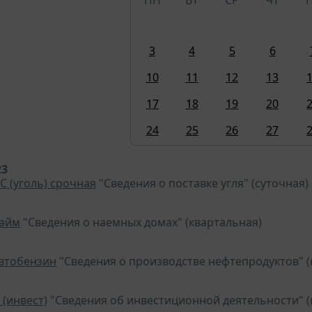
3
4
5
6
10
11
12
13
17
18
19
20
24
25
26
27
23
С (уголь) срочная
"Сведения о поставке угля" (суточная)
найм
"Сведения о наемных домах" (квартальная)
автобензин
"Сведения о производстве нефтепродуктов" (
 (инвест)
"Сведения об инвестиционной деятельности" (