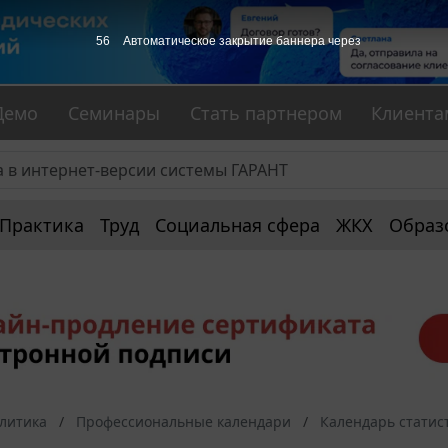
55
Автоматическое закрытие баннера через
Демо
Семинары
Стать партнером
Клиента
Практика
Труд
Социальная сфера
ЖКХ
Образ
алитика
Профессиональные календари
Календарь статис