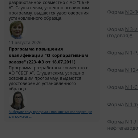
разработанной совместно с АО ''СБЕР
А". Слушателям, успешно освоившим
Форма
N 3-
программу, выдаются удостоверения
установленного образца.
Форма
N 3-
(годовая)
*
11 августа 2026
Программа повышения
Форма
N 1-
квалификации "О корпоративном
заказе" (223-ФЗ от 18.07.2011)
Программа разработана совместно с
Форма
N 12
АО ''СБЕР А". Слушателям, успешно
освоившим программу, выдаются
удостоверения установленного
Форма
N 1-
образца.
Форма
N 1-
Выберите тему программы повышения квалификации
для юристов ...
Форма
N 1-
нефтегазодо