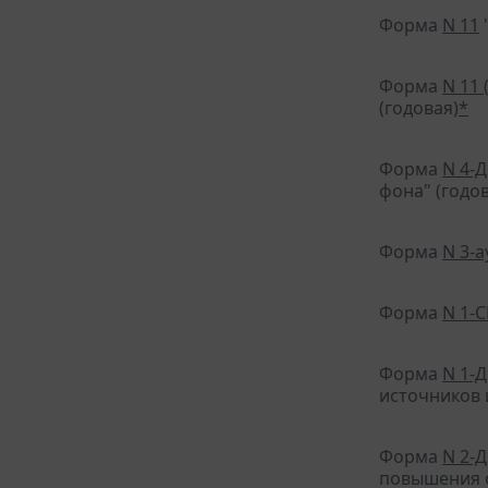
Форма
N 11
Форма
N 11 
(годовая)
*
Форма
N 4-
фона" (годов
Форма
N 3-а
Форма
N 1-С
Форма
N 1-
источников 
Форма
N 2-
повышения о