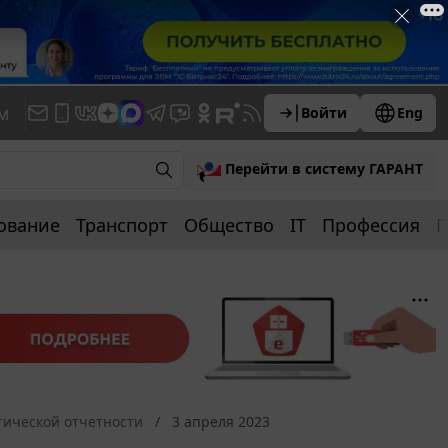
м
Войти
Eng
Перейти в систему ГАРАНТ
ование
Транспорт
Общество
IT
Профессия
П
тической отчетности
3 апреля 2023