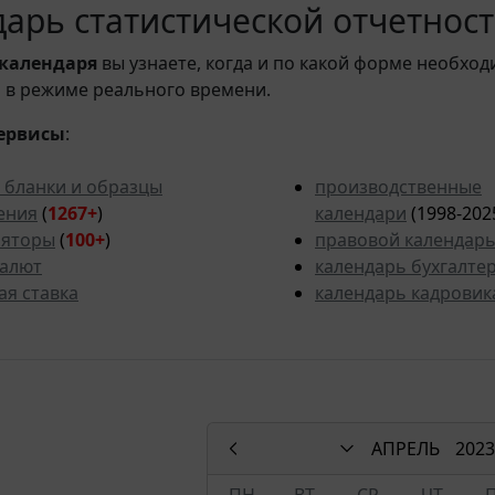
арь статистической отчетности
календаря
вы узнаете, когда и по какой форме необход
 в режиме реального времени.
ервисы
:
 бланки и образцы
производственные
ения
(
1267+
)
календари
(1998-202
ляторы
(
100+
)
правовой календар
валют
календарь бухгалте
ая ставка
календарь кадровик
АПРЕЛЬ
2023
ПН
ВТ
СР
ЧТ