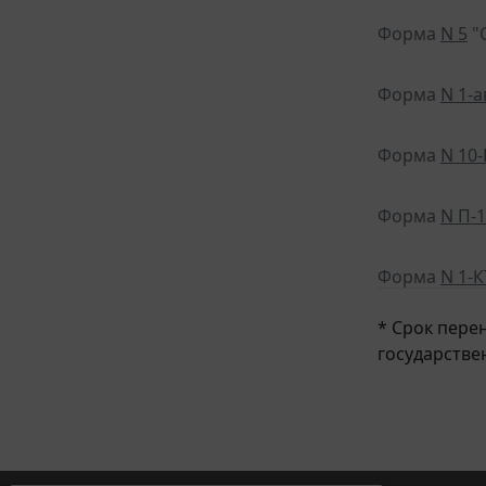
Форма
N 5
"
Форма
N 1-
Форма
N 10-
Форма
N П-1
Форма
N 1-К
* Срок пере
государстве