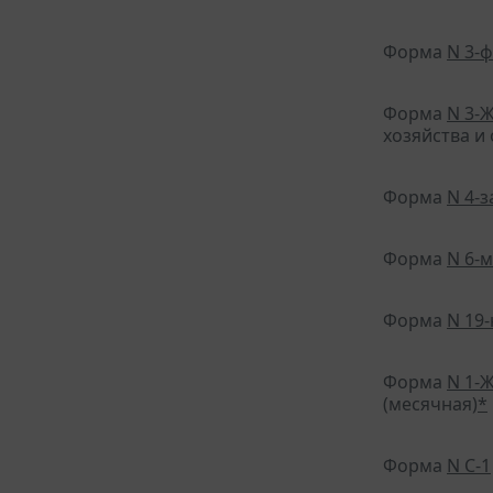
Форма
N 3-
Форма
N 3-
хозяйства и
Форма
N 4-
Форма
N 6-м
Форма
N 19
Форма
N 1-
(месячная)
*
Форма
N С-1